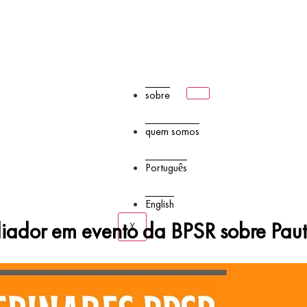
sobre
quem somos
Português
English
iador em evento da BPSR sobre Paut
X